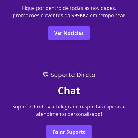
Fique por dentro de todas as novidades,
promoções e eventos da 999KKa em tempo real!
Ver Notícias
💬 Suporte Direto
Chat
Suporte direto via Telegram, respostas rápidas e
atendimento personalizado!
Falar Suporte