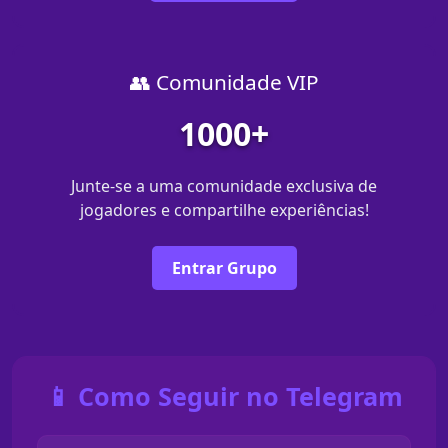
👥 Comunidade VIP
1000+
Junte-se a uma comunidade exclusiva de
jogadores e compartilhe experiências!
Entrar Grupo
📱 Como Seguir no Telegram